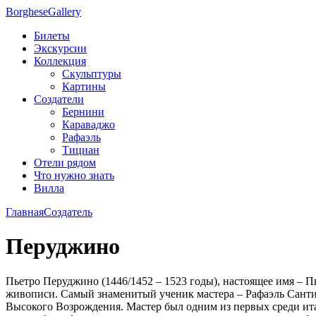
Borghese
Gallery
Билеты
Экскурсии
Коллекция
Скульптуры
Картины
Создатели
Бернини
Караваджо
Рафаэль
Тициан
Отели рядом
Что нужно знать
Вилла
Главная
Создатель
Перуджино
Пьетро Перуджино (1446/1452 – 1523 годы), настоящее имя –
живописи. Самый знаменитый ученик мастера – Рафаэль Санти
Высокого Возрождения. Мастер был одним из первых среди ит