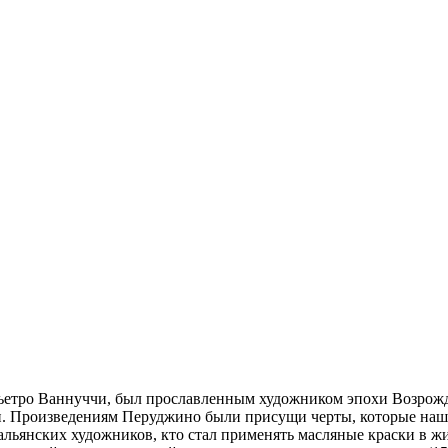
 Пьетро Ваннуччи, был прославленным художником эпохи Возрож
. Произведениям Перуджино были присущи черты, которые нашл
альянских художников, кто стал применять масляные краски в ж