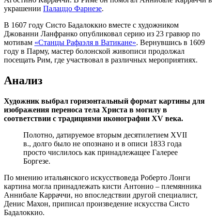
украшении
Палаццо Фарнезе
.
В 1607 году Систо Бадалоккио вместе с художником
Джованни Ланфранко опубликовал серию из 23 гравюр по
мотивам
«Станцы Рафаэля в Ватикане»
. Вернувшись в 1609
году в Парму, мастер болонской живописи продолжал
посещать Рим, где участвовал в различных мероприятиях.
Анализ
Художник выбрал горизонтальный формат картины для
изображения переноса тела Христа в могилу в
соответствии с традициями иконографии XV века.
Полотно, датируемое вторым десятилетием XVII
в., долго было не опознано и в описи 1833 года
просто числилось как принадлежащее Галерее
Боргезе.
По мнению итальянского искусствоведа Роберто Лонги
картина могла принадлежать кисти Антонио – племянника
Аннибале Карраччи, но впоследствии другой специалист,
Денис Махон, приписал произведение искусства Систо
Бадалоккио.