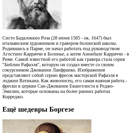
Систо Бадалоккио Роза (28 июня 1585 - ок. 1647) был
итальянским художником и гравером болонской школы.
Родившись в Парме, он начал работать под руководством
Агостино Карраччи в Болонье, а затем Аннибале Карраччи - в
Риме. Самой известной его работой как гравера стала серия
"Библии Рафаэля", которую он создал вместе со своим
сокурсником Джованни Ланфранко. Изображения
представляют собой серию фресок мастерской Рафаэля в
лоджии Ватикана. Как живописец, его самая важная работа -
фрески в церкви Сан-Джованни Евангелиста в Реджо-
Эмилии, которые основаны на более ранних работах
Корреджо.
Ещё шедевры Боргезе