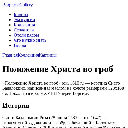
Borghese
Gallery
Билеты
Экскурсии
Коллекция
Создатели
Отели рядом
Что нужно знать
Вилла
Главная
Коллекция
Картины
Положение Христа во гроб
«Положение Христа во гроб» (ок. 1610 г.) — картина Систо
Бадалоккио, написанная маслом на холсте размерами 123х168
см. Находится в зале XVIII Галереи Боргезе.
История
Систо Бадалоккио Роза (28 июня 1585 — ок. 1647) —
итальянский художник и гравёр, работавший в Болонье с
Агостино Карраччи. В Риме он помогал Аннибале Карраччи в